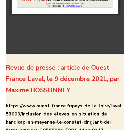
Revue de presse : article de Ouest
France Laval, le 9 décembre 2021, par
Maxime BOSSONNEY
https://www.ouest-france.fr/pays-de-la-loire/laval-
53000/inclusion-des-eleves-en-situation-de-
handicap-en-mayenne-le-constat-cinglant-de-