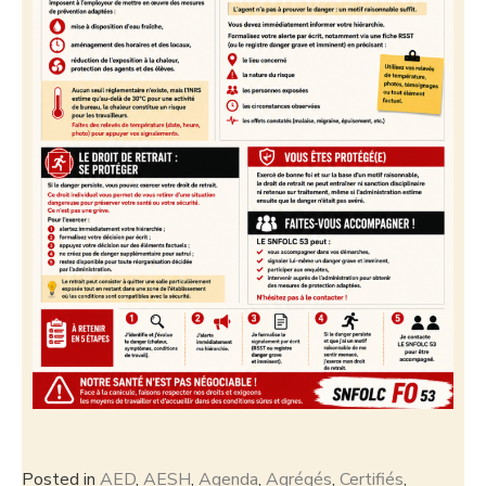
Posted in
AED
,
AESH
,
Agenda
,
Agrégés
,
Certifiés
,