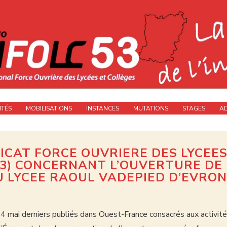
ITÉS
MOBILISATIONS
INSTANCES
MUTATIONS
STAGES
A
CAT FORCE OUVRIERE DES LYCEES
53) CONCERNANT L’OUVERTURE DE
U LYCEE RAOUL VADEPIED D’EVRON
04 mai derniers publiés dans Ouest-France consacrés aux activit