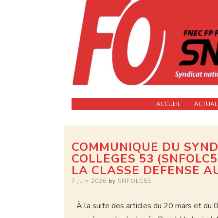
La force de l'indépendance
SNFOLC 53
ACCUEIL
ACTUAL
COMMUNIQUE DU SYNDI
COLLEGES 53 (SNFOLC
LA CLASSE DEFENSE A
7 juin 2026
by
SNFOLC53
À la suite des articles du 20 mars et du 