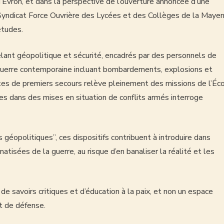
vron, et dans la perspective de l’ouverture annoncée d’une
yndicat Force Ouvrière des Lycées et des Collèges de la Maye
études.
êlant géopolitique et sécurité, encadrés par des personnels de
e guerre contemporaine incluant bombardements, explosions et
stes de premiers secours relève pleinement des missions de l’Éc
ges dans des mises en situation de conflits armés interroge
éopolitiques”, ces dispositifs contribuent à introduire dans
atisées de la guerre, au risque d’en banaliser la réalité et les
 de savoirs critiques et d’éducation à la paix, et non un espace
et de défense.