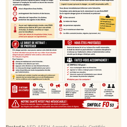
Posted in
AED
,
AESH
,
Agenda
,
Agrégés
,
Certifiés
,