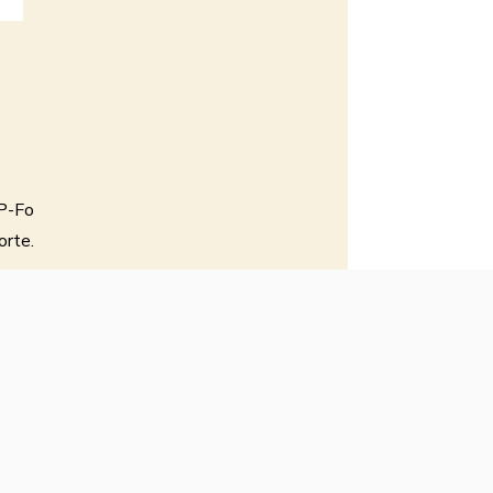
P-Fo
orte.