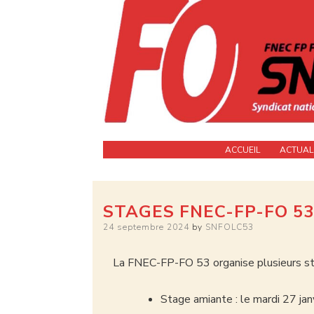
La force de l'indépendance
SNFOLC 53
ACCUEIL
ACTUAL
STAGES FNEC-FP-FO 53 
24 septembre 2024
by
SNFOLC53
La FNEC-FP-FO 53 organise plusieurs st
Stage amiante : le mardi 27 ja