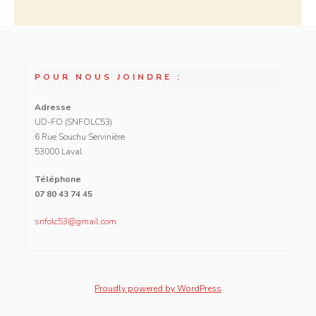
POUR NOUS JOINDRE :
Adresse
UD-FO (SNFOLC53)
6 Rue Souchu Servinière
53000 Laval
Téléphone
07 80 43 74 45
snfolc53@gmail.com
Proudly powered by WordPress