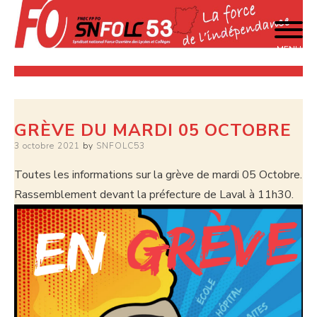
Skip
to
content
MENU
La force de l'indépendance
SNFOLC 53
GRÈVE DU MARDI 05 OCTOBRE
Posted
3 octobre 2021
by
SNFOLC53
on
Toutes les informations sur la grève de mardi 05 Octobre.
Rassemblement devant la préfecture de Laval à 11h30.