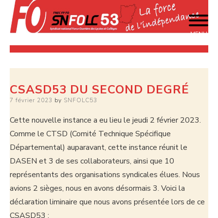
Skip
to
content
MENU
La force de l'indépendance
SNFOLC 53
CSASD53 DU SECOND DEGRÉ
Posted
7 février 2023
by
SNFOLC53
on
Cette nouvelle instance a eu lieu le jeudi 2 février 2023.
Comme le CTSD (Comité Technique Spécifique
Départemental) auparavant, cette instance réunit le
DASEN et 3 de ses collaborateurs, ainsi que 10
représentants des organisations syndicales élues. Nous
avions 2 sièges, nous en avons désormais 3. Voici la
déclaration liminaire que nous avons présentée lors de ce
CSASD53 :